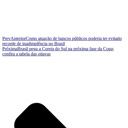
Prev
Anterior
Como atuação de bancos públicos poderia ter evitado
recorde de inadimplência no Brasil
Próxima
Brasil pega a Coreia do Sul na próxima fase da Copa;
confira a tabela das oitavas