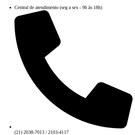
Ir
Central de atendimento (seg a sex - 9h às 18h)
para
o
conteúdo
(21) 2038-7013 / 2103-4117