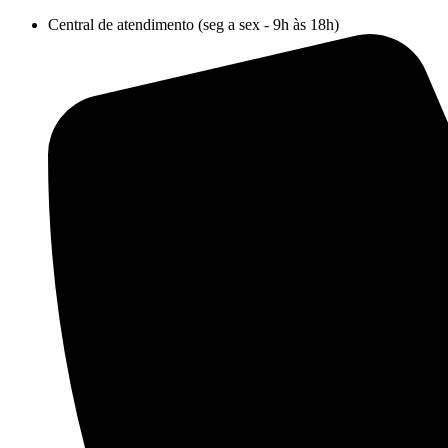
Ir
Central de atendimento (seg a sex - 9h às 18h)
para
o
conteúdo