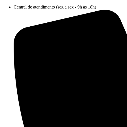
Ir
Central de atendimento (seg a sex - 9h às 18h)
para
o
conteúdo