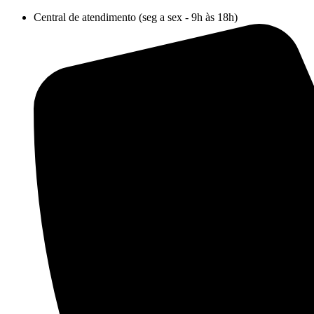
Ir
Central de atendimento (seg a sex - 9h às 18h)
para
o
conteúdo