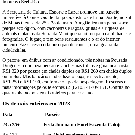
Imprensa Seeb-Rio
A Secretaria de Cultura, Esporte e Lazer promove um passeio
imperdível à Conceição de Ibitipoca, distrito de Lima Duarte, no sul
de Minas Gerais, de 25 a 28 de maio. A região tem um paradisíaco
parque ecológico, com cachoeiras e lagoas, grutas e a riqueza de
animais e plantas da Serra da Mantiqueira, ótimo para caminhadas e
fotografias. O lugarejo tem bons restaurantes e o ar do interior
mineiro. Faz sucesso o famoso pão de canela, uma iguaria da
cidadezinha.
O pacote, em ônibus com ar-condicionado, três noites na Pousada
Diógenes, com meia pensão e lanches nas trilhas e guia local custa
R$1.320 por pessoa em chalés duplos ou R$1.260 em chalés duplos
ou triplos. Mas bancário sindicalizado paga, respectivamente,
R$1.250 e R$1.190, conforme o tipo de hospedagem. Reservas e
mais informações pelos telefones (21) 2103-4140/4151. Confira no
quadro abaixo, os demais roteiros para esse ano.
Os demais roteiros em 2023
Data Passeio
23 a 25/6 Festa Junina no Hotel Fazenda Caluje
4 a 11/8 Lençóis Maranheses (aéreo)