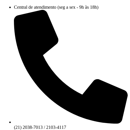
Ir
Central de atendimento (seg a sex - 9h às 18h)
para
o
conteúdo
(21) 2038-7013 / 2103-4117