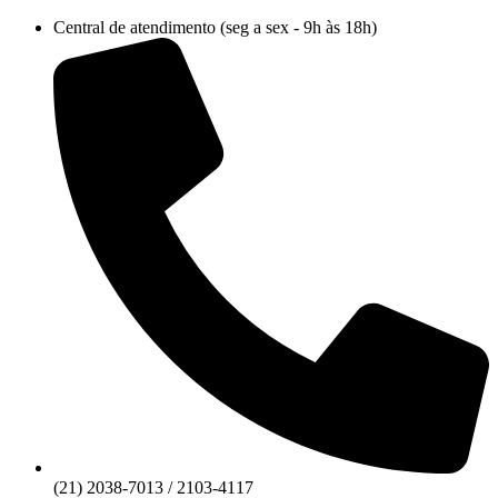
Ir
Central de atendimento (seg a sex - 9h às 18h)
para
o
conteúdo
(21) 2038-7013 / 2103-4117