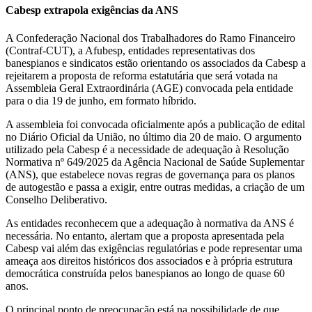
Cabesp extrapola exigências da ANS
A Confederação Nacional dos Trabalhadores do Ramo Financeiro
(Contraf-CUT), a Afubesp, entidades representativas dos
banespianos e sindicatos estão orientando os associados da Cabesp a
rejeitarem a proposta de reforma estatutária que será votada na
Assembleia Geral Extraordinária (AGE) convocada pela entidade
para o dia 19 de junho, em formato híbrido.
A assembleia foi convocada oficialmente após a publicação de edital
no Diário Oficial da União, no último dia 20 de maio. O argumento
utilizado pela Cabesp é a necessidade de adequação à Resolução
Normativa nº 649/2025 da Agência Nacional de Saúde Suplementar
(ANS), que estabelece novas regras de governança para os planos
de autogestão e passa a exigir, entre outras medidas, a criação de um
Conselho Deliberativo.
As entidades reconhecem que a adequação à normativa da ANS é
necessária. No entanto, alertam que a proposta apresentada pela
Cabesp vai além das exigências regulatórias e pode representar uma
ameaça aos direitos históricos dos associados e à própria estrutura
democrática construída pelos banespianos ao longo de quase 60
anos.
O principal ponto de preocupação está na possibilidade de que