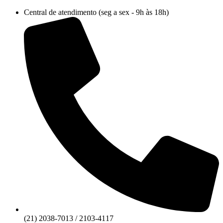
Ir
Central de atendimento (seg a sex - 9h às 18h)
para
o
conteúdo
(21) 2038-7013 / 2103-4117