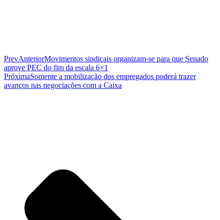
Prev
Anterior
Movimentos sindicais organizam-se para que Senado
aprove PEC do fim da escala 6×1
Próxima
Somente a mobilização dos empregados poderá trazer
avanços nas negociações com a Caixa