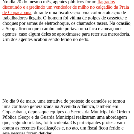
No dia 20 do mesmo mês, agentes públicos foram
flagrados
discutindo e agredindo um vendedor de milho no calçadão da Praia
de Copacabana
, durante uma fiscalização para coibir a atuação de
trabalhadores ilegais. O homem foi vítima de golpes de cassetete e
choques por armas de eletrochoque, os chamados tasers. Na ocasião,
a Seop afirmou que o ambulante portava uma faca e ameaçouos
agentes, caso algum deles se aproximasse para reter sua mercadoria.
Um dos agentes acabou sendo ferido no dedo.
No dia 9 de maio, uma tentativa de protesto de camelôs se tornou
uma confusão generalizada na Avenida Atlântica, também em
Copacabana, depois que equipes da Secretaria Municipal de Ordem
Pública (Seop) e da Guarda Municipal realizaram uma abordagem
que, segundo relatos, foi truculenta. Os participantes protestavam
contra as recentes fiscalizações e, no ato, um fiscal ficou ferido e
sete pessoas foram detidas.