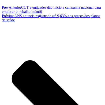
Prev
Anterior
CUT e entidades dão início a campanha nacional para
erradicar o trabalho infantil
Próxima
ANS anuncia reajuste de até 9,63% nos preços dos planos
de saúde