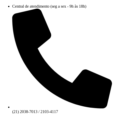
Ir
Central de atendimento (seg a sex - 9h às 18h)
para
o
conteúdo
(21) 2038-7013 / 2103-4117