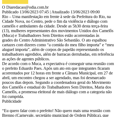
O Dia
redacao@odia.com.br
Publicado 13/06/2023 07:45 | Atualizado 13/06/2023 09:00
Rio – Uma manifestação em frente à sede da Prefeitura do Rio, na
Cidade Nova, no Centro, pede o fim da violência e diálogo com
camelôs e ambulantes da cidade. Desde as 5h30 desta terça-feira
(13), mulheres representantes dos movimentos Unidos dos Camelôs
(Muca) e Trabalhadores Sem Direitos estão acorrentadas às
grades do Centro Administrativo São Sebastião. O ato espalhou
cartazes com dizeres como “a comida do meu filho importa” e “meu
aluguel importa”, além de corpos de papelão representando os
trabalhadores agredidos, além de barracas derrubadas, em referência
as ações de agentes públicos.
De acordo com o Muca, a expectativa é conseguir uma reunião com
o prefeito Eduardo Paes. Após um ato em que integrantes ficaram
acorrentados por 12 horas em frente a Câmara Municipal, em 27 de
abril, um encontro chegou a ser agendado, mas foi desmarcado
poucos dias depois. Segundo a coordenadora geral do Movimento
dos Camelôs e estadual do Trabalhadores Sem Direitos, Maria dos
Camelôs, a promessa eleitoral de mais diálogo com a categoria não
foi cumprida.
Publicidade
“Eu quero falar com o prefeito! Não quero mais uma reunião com
Brenno (Carnevale, secretário municipal de Ordem Pública), que