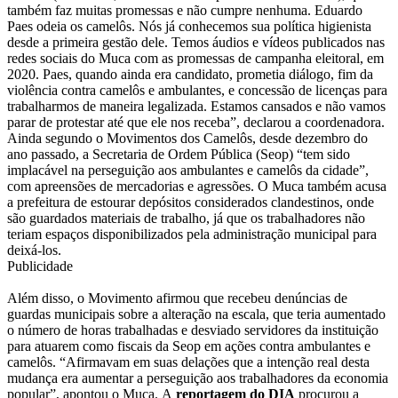
também faz muitas promessas e não cumpre nenhuma. Eduardo
Paes odeia os camelôs. Nós já conhecemos sua política higienista
desde a primeira gestão dele. Temos áudios e vídeos publicados nas
redes sociais do Muca com as promessas de campanha eleitoral, em
2020. Paes, quando ainda era candidato, prometia diálogo, fim da
violência contra camelôs e ambulantes, e concessão de licenças para
trabalharmos de maneira legalizada. Estamos cansados e não vamos
parar de protestar até que ele nos receba”, declarou a coordenadora.
Ainda segundo o Movimentos dos Camelôs, desde dezembro do
ano passado, a Secretaria de Ordem Pública (Seop) “tem sido
implacável na perseguição aos ambulantes e camelôs da cidade”,
com apreensões de mercadorias e agressões. O Muca também acusa
a prefeitura de estourar depósitos considerados clandestinos, onde
são guardados materiais de trabalho, já que os trabalhadores não
teriam espaços disponibilizados pela administração municipal para
deixá-los.
Publicidade
Além disso, o Movimento afirmou que recebeu denúncias de
guardas municipais sobre a alteração na escala, que teria aumentado
o número de horas trabalhadas e desviado servidores da instituição
para atuarem como fiscais da Seop em ações contra ambulantes e
camelôs. “Afirmavam em suas delações que a intenção real desta
mudança era aumentar a perseguição aos trabalhadores da economia
popular”, apontou o Muca. A
reportagem do DIA
procurou a