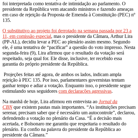
foi interpretada como tentativa de intimidação ao parlamento. O
presidente da República vem atacando ministros e fazendo ameaças
em caso de rejeição da Proposta de Emenda à Constituição (PEC) nº
135.
O substitutivo ao projeto foi derrotado na semana passada por 23 a
11, em comissão especial
, mas o presidente da Câmara, Arthur Lira
(PP-AL), decidiu levar a PEC ao plenário assim mesmo. Segundo
ele, é uma tentativa de “pacificar” a questão do voto impresso. Nesta
segunda-feira (9), Lira afirmou que o resultado da votação será
respeitado, seja qual for. Ele disse, inclusive, ter recebido essa
garantia do próprio presidente da República.
Projeções feitas até agora, de ambos os lados, indicam ampla
rejeição à PEC 135. Por isso, parlamentares governistas tentam
ganhar tempo e adiar a votação. Enquanto isso, o presidente segue
estimulando seus seguidores
com declarações agressivas
.
Na manhã de hoje, Lira afirmou em entrevista ao
Jornal da
CBN
que existem pautas mais importantes. “As instituições precisam
serenar, precisam saber que é necessário um autocontrole”, declarou,
defendendo a votação no plenário da Casa. “É a decisão mais
acertada, e Bolsonaro me garantiu que respeitaria o resultado do
plenário. Eu confio na palavra do presidente da República ao
presidente da Câmara.”