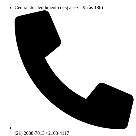
Ir
Central de atendimento (seg a sex - 9h às 18h)
para
o
conteúdo
(21) 2038-7013 / 2103-4117