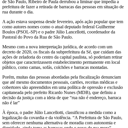
de São Paulo, Ribeiro de Paula derrubou a liminar que impedia a
prefeitura de fazer a retirada de barracas das pessoas em situação de
rua durante o dia.
A ação estava suspensa desde fevereiro, após ação popular que tem
como autores nomes como o atual deputado federal Guilherme
Boulos (PSOL-SP) e o padre Júlio Lancellotti, coordenador da
Pastoral do Povo da Rua de São Paulo.
Mesmo com a nova interpretação jurídica, de acordo com um
decreto de 2020, os fiscais da subprefeitura da Sé, que cuidam das
ações de zeladoria do centro da capital paulista, só poderiam retirar
objetos que caracterizassem estabelecimento permanente em local
público, como camas, sofás, colchões e barracas montadas.
Porém, muitas das pessoas abordadas pela fiscalização denunciam
que até mesmo documentos pessoais, cartões, receitas médicas e
cobertores são apreendidos em uma política de opressão e exclusão
capitaneada pelo prefeito Ricardo Nunes (MDB), que definiu a
decisão da justiça com a ideia de que “rua não é endereço, barraca
não é lar”
À época, o padre Júlio Lancellotti, classificou a medida como a
legalização da covardia e da violência. “A Prefeitura de São Paulo,
sem oferecer nenhuma alternativa de moradia com autonomia e
dignidade, ainda toma as barracas onde o povo de rua mora”,