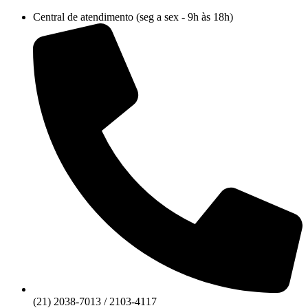
Ir
Central de atendimento (seg a sex - 9h às 18h)
para
o
conteúdo
(21) 2038-7013 / 2103-4117