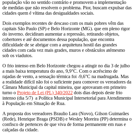
população vão no sentido contrário e promovem a implementação
de medidas que não resolvem o problema. Pior, buscam expulsar das
cidades quem é vítima das desigualdades sociais.
Dois exemplos recentes de descaso com os mais pobres vêm das
capitais São Paulo (SP) e Belo Horizonte (MG). que em pleno rigor
do inverno. decidiram aumentar a repressão, retirando objetos,
cobertores e até documentos dessa população, que encontra
dificuldade de se abrigar com a arquitetura hostil das grandes
cidades com cada vez mais grades, muros e obstáculos atémesmo
sob os viadutos.
O frio intenso em Belo Horizonte chegou a atingir no dia 3 de julho
a mais baixa temperatura do ano, 9,9°C. Com o acréscimo de
rajadas de vento, a sensação térmica foi -9,6°C na madrugada. Mas
a realidade difícil não foi o suficiente para comover os vereadores da
Câmara Municipal da capital mineira, que aprovaram em primeiro
turno o
Projeto de Lei (PL) 340/2022
dois dias depois deste frio
intenso (dia 5/7) a Política Municipal Intersetorial para Atendimento
à População em Situação de Rua.
A proposta dos vereadores Braulio Lara (Novo), Gilson Guimarães
(Rede), Henrique Braga (PSDB) e Wesley Moreira (PP) determina o
confisco de pertences de que viva de forma permanente em ruas e
calçadas da cidade.