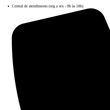
Ir
Central de atendimento (seg a sex - 9h às 18h)
para
o
conteúdo