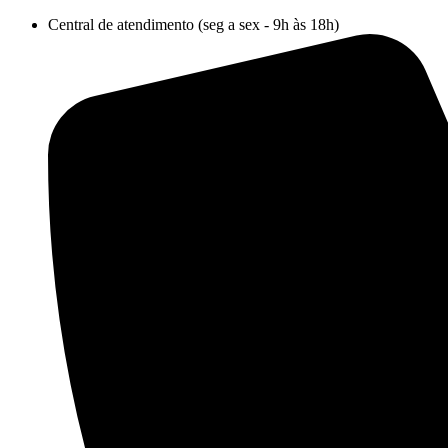
Ir
Central de atendimento (seg a sex - 9h às 18h)
para
o
conteúdo