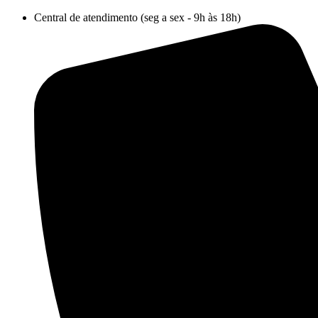
Ir
Central de atendimento (seg a sex - 9h às 18h)
para
o
conteúdo