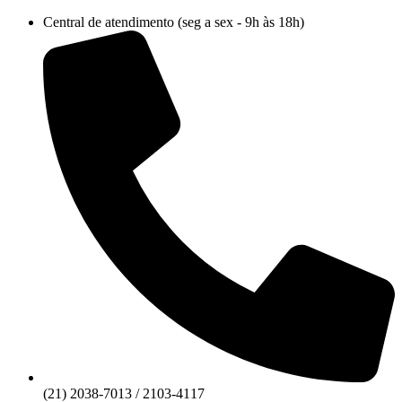
Ir
Central de atendimento (seg a sex - 9h às 18h)
para
o
conteúdo
(21) 2038-7013 / 2103-4117