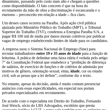
dinamismo, passando pelo custo mais alto e chegam a questões
como disponibilidade. O fato concreto é que na hora do
recrutamento da mão de obra a discriminação é escancarada e o
etarismo – preconceito em relação a idade
–
fica claro.
Um desses casos ocorreu na Paraíba. Após ação civil pública
ajuizada pelo Ministério Público do Trabalho (MPT), o Tribunal
Superior do Trabalho (TST), condenou a Energisa Paraíba S/A, a
pagar R$ 100 mil de multa por danos morais coletivos por publicar
vagas de emprego estabelecendo limites de idade para os candidatos.
A empresa usou o Sistema Nacional de Emprego (Sine) para
recrutar trabalhadores
entre 19 e 35 anos de idade
para a função de
leiturista. A prática de delimitar uma faixa etária é vedada pelo artigo
7° da Constituição Federal que estabelece a “proibição de diferença
de salários, de exercício de funções e de critérios de admissão por
motivos de gênero, orientação sexual, etnia,
idade
, cor ou estado
civil, sob as penas que a lei definir”, conforme diz o texto.
No entanto, apesar da decisão, ainda é muito comum presenciar
anúncios com essas especificidades, em especial nos portais
privados especializados em recrutamento.
De acordo com o especialista em Direito do Trabalho, Fernando
José Hirsch, sócio do LBS Advogados, escritório que presta
assessoria jurídica à CUT, a regra vale também para os anúncios na