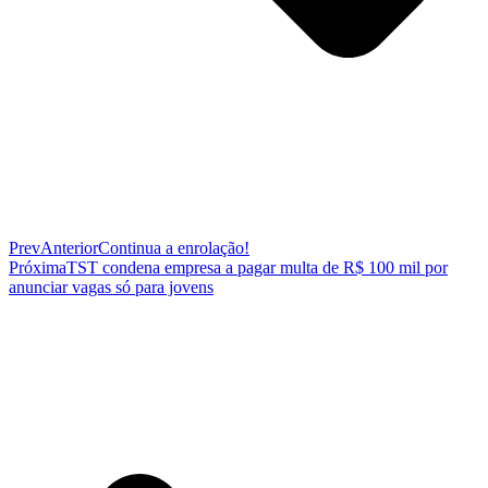
Prev
Anterior
Continua a enrolação!
Próxima
TST condena empresa a pagar multa de R$ 100 mil por
anunciar vagas só para jovens