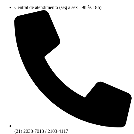
Ir
Central de atendimento (seg a sex - 9h às 18h)
para
o
conteúdo
(21) 2038-7013 / 2103-4117