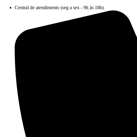
Ir
Central de atendimento (seg a sex - 9h às 18h)
para
o
conteúdo