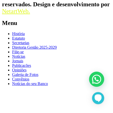
reservados. Design e desenvolvimento por
NetartWeb.
Menu
História
Estatuto
Secretarias
Diretoria Gestão 2025-2029
Filie-se
Notícias
Jornais
Publicações
Opiniões
Galeria de Fotos
Convênios
Notícias do seu Banco