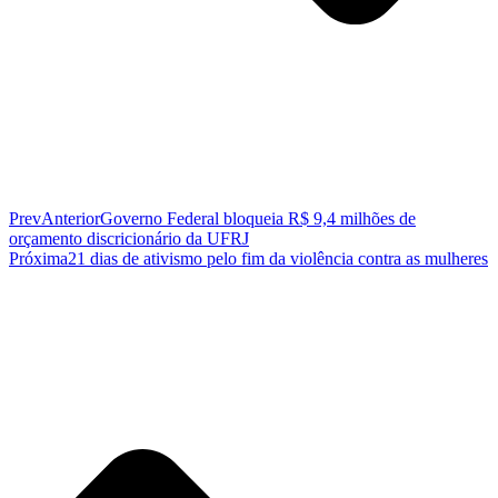
Prev
Anterior
Governo Federal bloqueia R$ 9,4 milhões de
orçamento discricionário da UFRJ
Próxima
21 dias de ativismo pelo fim da violência contra as mulheres