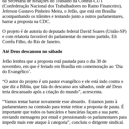
da Secretaria de Relações do Trabalho da Contraf-CUT
(Confederação Nacional dos Trabalhadores no Ramo Financeiro),
Jeferson Gustavo Pinheiro Meira, o Jefão, que está em Brasília
acompanhando os trâmites e tentando junto a outros parlamentares,
barrar a proposta na CDC.
O projeto é de autoria do deputado federal David Soares (União-SP)
e com relatoria favorável do parlamentar do mesmo partido, Eli
Corrêa Filho, do Rio de Janeiro.
Até Deus descansou no sábado
Jefão lembra que a proposta está pautada para o dia 30 de
novembro, em que é feriado em Brasília em comemoração ao ‘Dia
do Evangélico’.
“O autor do projeto é um pastor evangélico e ele está indo contra o
que diz a Bíblia, que fala do descanso aos sábados, onde até Deus
teria descansado após a criação do mundo”, acrescenta.
“Vamos tentar barrar novamente esse absurdo. Estamos junto à
parlamentares na comissão para tentar retirar a proposta de pauta. É
importante que todos os bancários e bancárias façam a sua parte,
enviando mensagens por email e pressionando os parlamentares para
impedir mais este ataque à categoria”, concluiu o dirigente sindical.