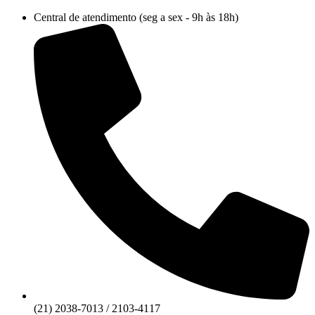
Ir
Central de atendimento (seg a sex - 9h às 18h)
para
o
conteúdo
(21) 2038-7013 / 2103-4117