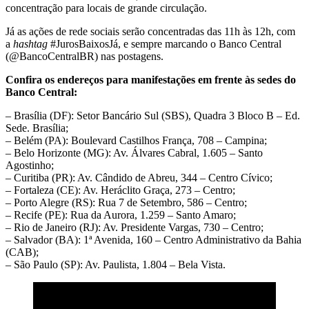
concentração para locais de grande circulação.
Já as ações de rede sociais serão concentradas das 11h às 12h, com
a
hashtag
#JurosBaixosJá, e sempre marcando o Banco Central
(@BancoCentralBR) nas postagens.
Confira os endereços para manifestações em frente às sedes do
Banco Central:
– Brasília (DF): Setor Bancário Sul (SBS), Quadra 3 Bloco B – Ed.
Sede. Brasília;
– Belém (PA): Boulevard Castilhos França, 708 – Campina;
– Belo Horizonte (MG): Av. Álvares Cabral, 1.605 – Santo
Agostinho;
– Curitiba (PR): Av. Cândido de Abreu, 344 – Centro Cívico;
– Fortaleza (CE): Av. Heráclito Graça, 273 – Centro;
– Porto Alegre (RS): Rua 7 de Setembro, 586 – Centro;
– Recife (PE): Rua da Aurora, 1.259 – Santo Amaro;
– Rio de Janeiro (RJ): Av. Presidente Vargas, 730 – Centro;
– Salvador (BA): 1ª Avenida, 160 – Centro Administrativo da Bahia
(CAB);
– São Paulo (SP): Av. Paulista, 1.804 – Bela Vista.