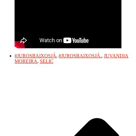
#JUROSBAIXOSJÁ
,
#JUROSBAIXOSJÁ.
,
JUVANDIA
MOREIRA
,
SELIC