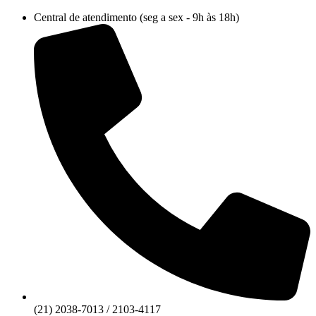
Ir
Central de atendimento (seg a sex - 9h às 18h)
para
o
conteúdo
(21) 2038-7013 / 2103-4117