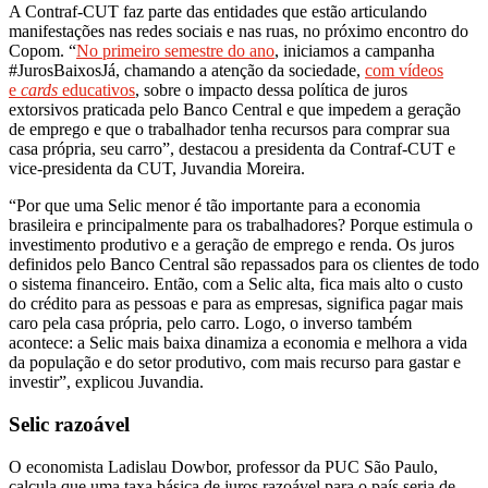
A Contraf-CUT faz parte das entidades que estão articulando
manifestações nas redes sociais e nas ruas, no próximo encontro do
Copom. “
No primeiro semestre do ano
, iniciamos a campanha
#JurosBaixosJá, chamando a atenção da sociedade,
com vídeos
e
cards
educativos
, sobre o impacto dessa política de juros
extorsivos praticada pelo Banco Central e que impedem a geração
de emprego e que o trabalhador tenha recursos para comprar sua
casa própria, seu carro”, destacou a presidenta da Contraf-CUT e
vice-presidenta da CUT, Juvandia Moreira.
“Por que uma Selic menor é tão importante para a economia
brasileira e principalmente para os trabalhadores? Porque estimula o
investimento produtivo e a geração de emprego e renda. Os juros
definidos pelo Banco Central são repassados para os clientes de todo
o sistema financeiro. Então, com a Selic alta, fica mais alto o custo
do crédito para as pessoas e para as empresas, significa pagar mais
caro pela casa própria, pelo carro. Logo, o inverso também
acontece: a Selic mais baixa dinamiza a economia e melhora a vida
da população e do setor produtivo, com mais recurso para gastar e
investir”, explicou Juvandia.
Selic razoável
O economista Ladislau Dowbor, professor da PUC São Paulo,
calcula que uma taxa básica de juros razoável para o país seria de