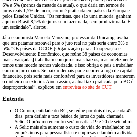
6% a 5% (menos da metade da atual), o que daria em termos de
juros reais 1,5% de lucro, como é praticada em países da Europa e
pelos Estados Unidos. “Os rentistas, que são uma minoria, ganham
aqui no Brasil 8,5% de juros sem fazer nada, sem produzir nada. É
um escândalo”, alertou.
Já o economista Marcelo Manzano, professor da Unicamp, avalia
que um patamar razoável para o juro real no país seria entre 3% e
5%. “Os países da OCDE [Organização para a Cooperação e
Desenvolvimento Econômico, que reúne 38 países de economias
mais avançadas] trabalham com juros mais baixos, mas infelizmente
temos uma moeda menos valorizada, e isso obriga o país a trabalhar
com um juro maior. Se baixar demais pode ocorrer a fuga de capital
financeiro, pois seria mais confortável para os investidores manterem
o dinheiro no exterior. Ainda assim, a atual taxa praticada pelo BC é
desproporcional”, explicou em
entrevista ao site da CUT
.
Entenda
O Copom, entidade do BC, se reúne por dois dias, a cada 45
dias, para definir a taxa básica de juros do país, chamada
Selic. O próximo encontro será nos dias 19 e 20 de setembro.
A Selic mais alta aumenta o custo de vida do trabalhador, os
empréstimos para pessoa física e empresas e também a dívida