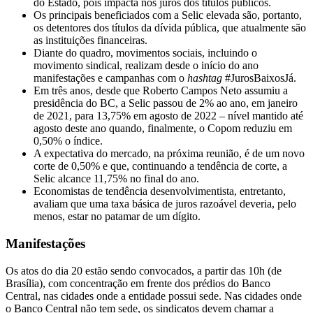
do Estado, pois impacta nos juros dos títulos públicos.
Os principais beneficiados com a Selic elevada são, portanto,
os detentores dos títulos da dívida pública, que atualmente são
as instituições financeiras.
Diante do quadro, movimentos sociais, incluindo o
movimento sindical, realizam desde o início do ano
manifestações e campanhas com o
hashtag
#JurosBaixosJá.
Em três anos, desde que Roberto Campos Neto assumiu a
presidência do BC, a Selic passou de 2% ao ano, em janeiro
de 2021, para 13,75% em agosto de 2022 – nível mantido até
agosto deste ano quando, finalmente, o Copom reduziu em
0,50% o índice.
A expectativa do mercado, na próxima reunião, é de um novo
corte de 0,50% e que, continuando a tendência de corte, a
Selic alcance 11,75% no final do ano.
Economistas de tendência desenvolvimentista, entretanto,
avaliam que uma taxa básica de juros razoável deveria, pelo
menos, estar no patamar de um dígito.
Manifestações
Os atos do dia 20 estão sendo convocados, a partir das 10h (de
Brasília), com concentração em frente dos prédios do Banco
Central, nas cidades onde a entidade possui sede. Nas cidades onde
o Banco Central não tem sede, os sindicatos devem chamar a