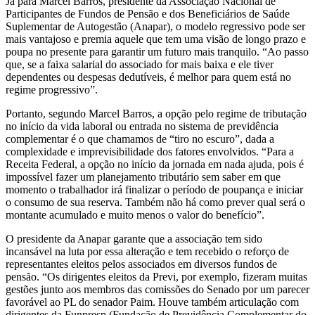
Já para Marcel Barros, presidente da Associação Nacional de
Participantes de Fundos de Pensão e dos Beneficiários de Saúde
Suplementar de Autogestão (Anapar), o modelo regressivo pode ser
mais vantajoso e premia aquele que tem uma visão de longo prazo e
poupa no presente para garantir um futuro mais tranquilo. “Ao passo
que, se a faixa salarial do associado for mais baixa e ele tiver
dependentes ou despesas dedutíveis, é melhor para quem está no
regime progressivo”.
Portanto, segundo Marcel Barros, a opção pelo regime de tributação
no início da vida laboral ou entrada no sistema de previdência
complementar é o que chamamos de “tiro no escuro”, dada a
complexidade e imprevisibilidade dos fatores envolvidos. “Para a
Receita Federal, a opção no início da jornada em nada ajuda, pois é
impossível fazer um planejamento tributário sem saber em que
momento o trabalhador irá finalizar o período de poupança e iniciar
o consumo de sua reserva. Também não há como prever qual será o
montante acumulado e muito menos o valor do benefício”.
O presidente da Anapar garante que a associação tem sido
incansável na luta por essa alteração e tem recebido o reforço de
representantes eleitos pelos associados em diversos fundos de
pensão. “Os dirigentes eleitos da Previ, por exemplo, fizeram muitas
gestões junto aos membros das comissões do Senado por um parecer
favorável ao PL do senador Paim. Houve também articulação com
dirigentes da Funpresp (Fundação de Previdência Complementar do