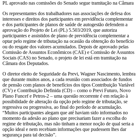
PL aprovado nas comissões do Senado segue tramitação na Câmara
Os representantes dos trabalhadores nas associações de defesa dos
interesses e direitos dos participantes em previdência complementar
e dos participantes de planos de saúde de autogestão defendem a
aprovação do Projeto de Lei (PL) 5.503/2019, que autoriza
participantes e assistidos de plano de previdência complementar a
optar pelo regime de tributação na ocasião da obtenção do benefício
ou do resgate dos valores acumulados. Depois de aprovado pelas
Comissão de Assuntos Econômicos (CAE) e Comissão de Assuntos
Sociais (CAS) no Senado, o projeto de lei está em tramitação na
Câmara dos Deputados.
O diretor eleito de Seguridade da Previ, Wagner Nascimento, lembra
que durante muitos anos, a cada reunião com associados de fundos
de pensão com planos de benefícios dos tipos Contribuição Variável
(CV) e Contribuição Definida (CD) – como o Previ Futuro, Novo
Plano Funcef e Petros-2 – uma questão recorrente é em relação à
possibilidade de alteração da opção pelo regime de tributação, se
regressiva ou progressiva, ao final do período de acumulação.
“Muitos participantes alegam que até haviam sido informados no
momento da adesão ao plano que precisariam fazer a escolha do
regime de tributação, mas não tinham a menor noção de qual seria a
opção ideal e nem recebiam informações que pudessem lhes dar
segurança para tal decisão”.