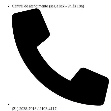
Ir
Central de atendimento (seg a sex - 9h às 18h)
para
o
conteúdo
(21) 2038-7013 / 2103-4117