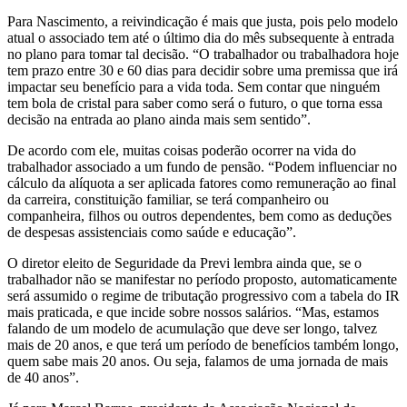
Para Nascimento, a reivindicação é mais que justa, pois pelo modelo
atual o associado tem até o último dia do mês subsequente à entrada
no plano para tomar tal decisão. “O trabalhador ou trabalhadora hoje
tem prazo entre 30 e 60 dias para decidir sobre uma premissa que irá
impactar seu benefício para a vida toda. Sem contar que ninguém
tem bola de cristal para saber como será o futuro, o que torna essa
decisão na entrada ao plano ainda mais sem sentido”.
De acordo com ele, muitas coisas poderão ocorrer na vida do
trabalhador associado a um fundo de pensão. “Podem influenciar no
cálculo da alíquota a ser aplicada fatores como remuneração ao final
da carreira, constituição familiar, se terá companheiro ou
companheira, filhos ou outros dependentes, bem como as deduções
de despesas assistenciais como saúde e educação”.
O diretor eleito de Seguridade da Previ lembra ainda que, se o
trabalhador não se manifestar no período proposto, automaticamente
será assumido o regime de tributação progressivo com a tabela do IR
mais praticada, e que incide sobre nossos salários. “Mas, estamos
falando de um modelo de acumulação que deve ser longo, talvez
mais de 20 anos, e que terá um período de benefícios também longo,
quem sabe mais 20 anos. Ou seja, falamos de uma jornada de mais
de 40 anos”.