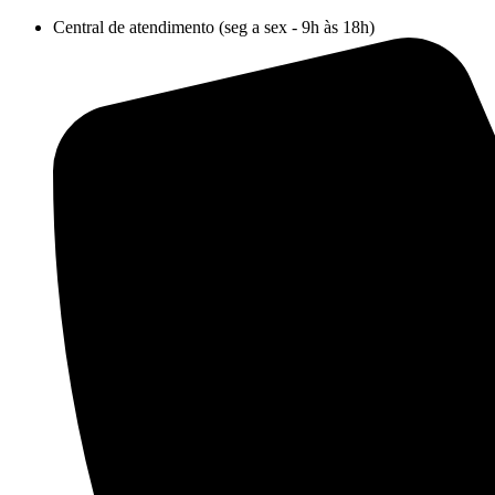
Ir
Central de atendimento (seg a sex - 9h às 18h)
para
o
conteúdo