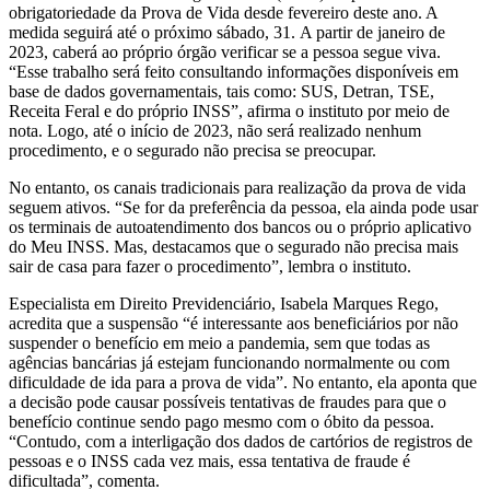
obrigatoriedade da Prova de Vida desde fevereiro deste ano. A
medida seguirá até o próximo sábado, 31. A partir de janeiro de
2023, caberá ao próprio órgão verificar se a pessoa segue viva.
“Esse trabalho será feito consultando informações disponíveis em
base de dados governamentais, tais como: SUS, Detran, TSE,
Receita Feral e do próprio INSS”, afirma o instituto por meio de
nota. Logo, até o início de 2023, não será realizado nenhum
procedimento, e o segurado não precisa se preocupar.
No entanto, os canais tradicionais para realização da prova de vida
seguem ativos. “Se for da preferência da pessoa, ela ainda pode usar
os terminais de autoatendimento dos bancos ou o próprio aplicativo
do Meu INSS. Mas, destacamos que o segurado não precisa mais
sair de casa para fazer o procedimento”, lembra o instituto.
Especialista em Direito Previdenciário, Isabela Marques Rego,
acredita que a suspensão “é interessante aos beneficiários por não
suspender o benefício em meio a pandemia, sem que todas as
agências bancárias já estejam funcionando normalmente ou com
dificuldade de ida para a prova de vida”. No entanto, ela aponta que
a decisão pode causar possíveis tentativas de fraudes para que o
benefício continue sendo pago mesmo com o óbito da pessoa.
“Contudo, com a interligação dos dados de cartórios de registros de
pessoas e o INSS cada vez mais, essa tentativa de fraude é
dificultada”, comenta.