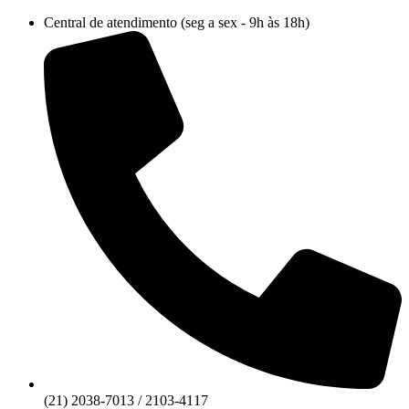
Ir
Central de atendimento (seg a sex - 9h às 18h)
para
o
conteúdo
(21) 2038-7013 / 2103-4117