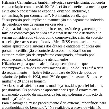
Hilzanira Cantanheide, também advogada previdenciária, concorda
com a relação com o covid-19: “A decisão é benéfica na medida que
evita que o aposentado se exponha, evitando, inclusive, a
contaminação por coronavírus”. No entanto, ela diz que
“a suspensão pode implicar a manutenção e o pagamento indevido
de benefícios que deveriam ser cessados”.
À época, foi suspenso o bloqueio e suspensão de pagamento por
falta da comprovação de vida até o final deste ano e definido que
seriam considerados válidos como comprovação, além da votação
nas eleições: acesso ao aplicativo Meu INSS com o selo ouro ou
outros aplicativos e sistemas dos órgãos e entidades públicas que
possuam certificação e controle de acesso, no Brasil ou no
exterior; realização de empréstimo consignado, efetuado por
reconhecimento biométrico; e atendimentos.
Hilzanira explica que o cálculo da aposentadoria — que
contemplava 80% dos maiores salários de julho de 1994 até a data
do requerimento — hoje é feito com base de 60% de todos os
salários de julho de 1994, mais 2% do que ultrapassar 15 anos, se
mulher, e 20 anos se homem.
“A classe mais afetada com as mudanças trazidas pela lei foi a dos
pensionistas. Os pedidos de aposentadorias que já estavam em
andamento quando da mudança da lei, não sofreram o impacto da
mudança”, afirma.
Para a advogada, “esse procedimento é de extrema importância para
a continuidade do benefício”. “Na realidade, a prova de vida não