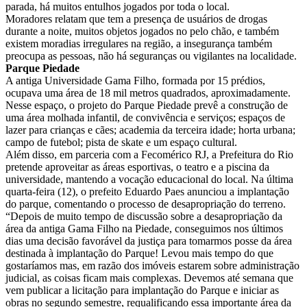
parada, há muitos entulhos jogados por toda o local.
Moradores relatam que tem a presença de usuários de drogas
durante a noite, muitos objetos jogados no pelo chão, e também
existem moradias irregulares na região, a insegurança também
preocupa as pessoas, não há seguranças ou vigilantes na localidade.
Parque Piedade
A antiga Universidade Gama Filho, formada por 15 prédios,
ocupava uma área de 18 mil metros quadrados, aproximadamente.
Nesse espaço, o projeto do Parque Piedade prevê a construção de
uma área molhada infantil, de convivência e serviços; espaços de
lazer para crianças e cães; academia da terceira idade; horta urbana;
campo de futebol; pista de skate e um espaço cultural.
Além disso, em parceria com a Fecomérico RJ, a Prefeitura do Rio
pretende aproveitar as áreas esportivas, o teatro e a piscina da
universidade, mantendo a vocação educacional do local. Na última
quarta-feira (12), o prefeito Eduardo Paes anunciou a implantação
do parque, comentando o processo de desapropriação do terreno.
“Depois de muito tempo de discussão sobre a desapropriação da
área da antiga Gama Filho na Piedade, conseguimos nos últimos
dias uma decisão favorável da justiça para tomarmos posse da área
destinada à implantação do Parque! Levou mais tempo do que
gostaríamos mas, em razão dos imóveis estarem sobre administração
judicial, as coisas ficam mais complexas. Devemos até semana que
vem publicar a licitação para implantação do Parque e iniciar as
obras no segundo semestre, requalificando essa importante área da