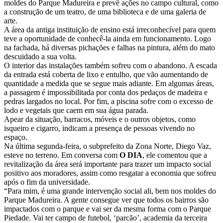
moldes do Parque Madureira e prevê ações no campo cultural, como
a construção de um teatro, de uma biblioteca e de uma galeria de
arte.
A área da antiga instituição de ensino está irreconhecível para quem
teve a oportunidade de conhecê-la ainda em funcionamento. Logo
na fachada, há diversas pichações e falhas na pintura, além do mato
descuidado a sua volta.
O interior das instalações também sofreu com o abandono. A escada
da entrada está coberta de lixo e entulho, que vão aumentando de
quantidade a medida que se segue mais adiante. Em algumas áreas,
a passagem é impossibilitada por conta dos pedaços de madeira e
pedras largados no local. Por fim, a piscina sofre com o excesso de
lodo e vegetais que caem em sua água parada.
Apear da situação, barracos, móveis e o outros objetos, como
isqueiro e cigarro, indicam a presença de pessoas vivendo no
espaço.
Na última segunda-feira, o subprefeito da Zona Norte, Diego Vaz,
esteve no terreno. Em conversa com
O DIA
, ele comentou que a
revitalização da área será importante para trazer um impacto social
positivo aos moradores, assim como resgatar a economia que sofreu
após o fim da universidade.
“Para mim, é uma grande intervenção social ali, bem nos moldes do
Parque Madureira. A gente consegue ver que todos os bairros são
impactados com o parque e vai ser da mesma forma com o Parque
Piedade. Vai ter campo de futebol, ‘parcão’, academia da terceira