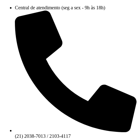
Ir
Central de atendimento (seg a sex - 9h às 18h)
para
o
conteúdo
(21) 2038-7013 / 2103-4117