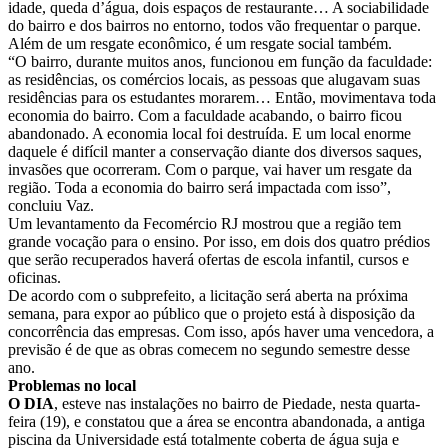
idade, queda d’água, dois espaços de restaurante… A sociabilidade
do bairro e dos bairros no entorno, todos vão frequentar o parque.
Além de um resgate econômico, é um resgate social também.
“O bairro, durante muitos anos, funcionou em função da faculdade:
as residências, os comércios locais, as pessoas que alugavam suas
residências para os estudantes morarem… Então, movimentava toda
economia do bairro. Com a faculdade acabando, o bairro ficou
abandonado. A economia local foi destruída. E um local enorme
daquele é difícil manter a conservação diante dos diversos saques,
invasões que ocorreram. Com o parque, vai haver um resgate da
região. Toda a economia do bairro será impactada com isso”,
concluiu Vaz.
Um levantamento da Fecomércio RJ mostrou que a região tem
grande vocação para o ensino. Por isso, em dois dos quatro prédios
que serão recuperados haverá ofertas de escola infantil, cursos e
oficinas.
De acordo com o subprefeito, a licitação será aberta na próxima
semana, para expor ao público que o projeto está à disposição da
concorrência das empresas. Com isso, após haver uma vencedora, a
previsão é de que as obras comecem no segundo semestre desse
ano.
Problemas no local
O DIA
, esteve nas instalações no bairro de Piedade, nesta quarta-
feira (19), e constatou que a área se encontra abandonada, a antiga
piscina da Universidade está totalmente coberta de água suja e