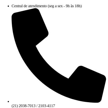
Ir
Central de atendimento (seg a sex - 9h às 18h)
para
o
conteúdo
(21) 2038-7013 / 2103-4117