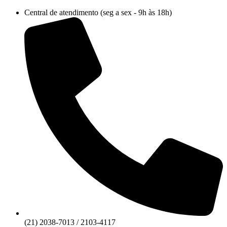
Ir
Central de atendimento (seg a sex - 9h às 18h)
para
o
conteúdo
(21) 2038-7013 / 2103-4117