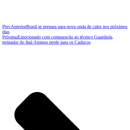
Prev
Anterior
Brasil se prepara para nova onda de calor nos próximos
dias
Próxima
Emocionado com comparação ao técnico Guardiola,
treinador do Itaú Amigos perde para os Caducos