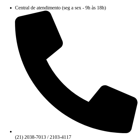
Ir
Central de atendimento (seg a sex - 9h às 18h)
para
o
conteúdo
(21) 2038-7013 / 2103-4117