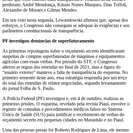
perderam: André Mendonça, Kássio Nunes Marques, Dias Toffoli,
Alexandre de Moraes e Gilmar Mendes.
Em seu voto nesta segunda, Lewandowski afirmou que, apesar dos
esforços, o Congresso não conseguiu se adequar às exigências e aos
parâmetros constitucionais de transparência.
PF investigou denúncias de superfaturamento
As primeiras reportagens sobre o orçamento secreto identificaram
suspeitas de compras superfaturadas de máquinas e equipamentos
agrícolas com essas verbas. Por pressão do STF, o Congresso
alterou as regras das emendas no final de 2021, mas a figura do
“usuário externo” manteve a falta de transparência do esquema. No
primeiro semestre deste ano, essa estratégia respondia por um terço
do total das emendas de relator negociadas, segundo levantamento
do jornal Folha de S. Paulo.
A Polícia Federal (PF) investigou e, em 4 de outubro, realizou as
primeiras prisões. O esquema, revelado pela revista Piauí, envolve o
registro de consultas e procedimentos médicos falsos no Sistema
Único de Saúde (SUS) para justificar o recebimento de verbas do
orçamento secreto em pequenas cidades no Maranhão e no Piauí.
Uma das pessoas presas foi Roberto Rodrigues de Lima, ele mesmo