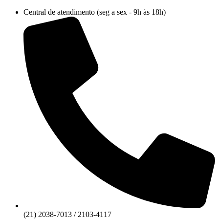
Ir
Central de atendimento (seg a sex - 9h às 18h)
para
o
conteúdo
(21) 2038-7013 / 2103-4117