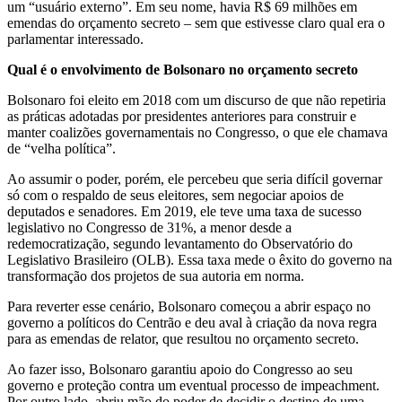
um “usuário externo”. Em seu nome, havia R$ 69 milhões em
emendas do orçamento secreto – sem que estivesse claro qual era o
parlamentar interessado.
Qual é o envolvimento de Bolsonaro no orçamento secreto
Bolsonaro foi eleito em 2018 com um discurso de que não repetiria
as práticas adotadas por presidentes anteriores para construir e
manter coalizões governamentais no Congresso, o que ele chamava
de “velha política”.
Ao assumir o poder, porém, ele percebeu que seria difícil governar
só com o respaldo de seus eleitores, sem negociar apoios de
deputados e senadores. Em 2019, ele teve uma taxa de sucesso
legislativo no Congresso de 31%, a menor desde a
redemocratização, segundo levantamento do Observatório do
Legislativo Brasileiro (OLB). Essa taxa mede o êxito do governo na
transformação dos projetos de sua autoria em norma.
Para reverter esse cenário, Bolsonaro começou a abrir espaço no
governo a políticos do Centrão e deu aval à criação da nova regra
para as emendas de relator, que resultou no orçamento secreto.
Ao fazer isso, Bolsonaro garantiu apoio do Congresso ao seu
governo e proteção contra um eventual processo de impeachment.
Por outro lado, abriu mão do poder de decidir o destino de uma