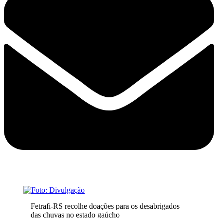
Fetrafi-RS recolhe doações para os desabrigados
das chuvas no estado gaúcho