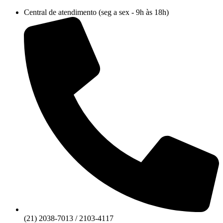
Ir
Central de atendimento (seg a sex - 9h às 18h)
para
o
conteúdo
(21) 2038-7013 / 2103-4117