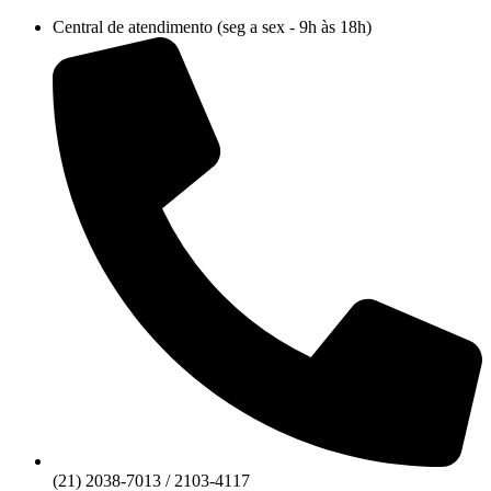
Ir
Central de atendimento (seg a sex - 9h às 18h)
para
o
conteúdo
(21) 2038-7013 / 2103-4117