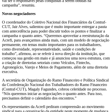
vai ser o responsável pelas conquistas a serem obtidas na
campanha”, resumiu.
Novos negociadores
O coordenador do Coletivo Nacional dos Financiários da Contraf-
CUT, Jair Alves, salientou que é muito importante entregar a pauta
com antecedência para poder discutir todos os pontos e finalizar a
campanha o quanto antes. “Queremos aproveitar a reestruturação da
Acrefi, para avançarmos ainda mais, com um modelo de negociação
permanente, em temas muito importantes para os trabalhadores,
como diversidade, representatividade, saúde e condições de
trabalho”, afirmou, ao se referir à nova direção da instituição, que
começou sua gestão em maio e já anunciou uma nova estrutura, com
a criação de diretorias setoriais como Veículos, Fintechs,
Agronegócio, Varejo e Meios de Pagamento, além de uma diretoria
executiva.
A secretária de Organização do Ramo Financeiro e Política Sindical
da Confederação Nacional dos Trabalhadores do Ramo Financeiro
(Contraf-CUT), Magaly Fagundes, cobrou celeridade no processo.
“Nós queremos iniciar as negociações o quanto antes. Para isso,
precisamos definir o calendário dos encontros.”
Os representantes da Acrefi pediram compreensão ao movimento
sindical para a organização da entidade neste momento de mudança