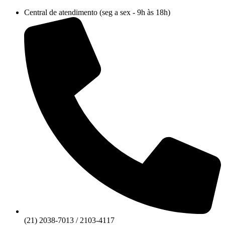
Ir
Central de atendimento (seg a sex - 9h às 18h)
para
o
conteúdo
(21) 2038-7013 / 2103-4117