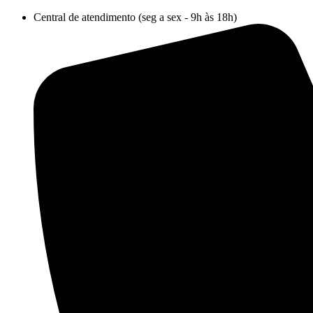
Ir
Central de atendimento (seg a sex - 9h às 18h)
para
o
conteúdo