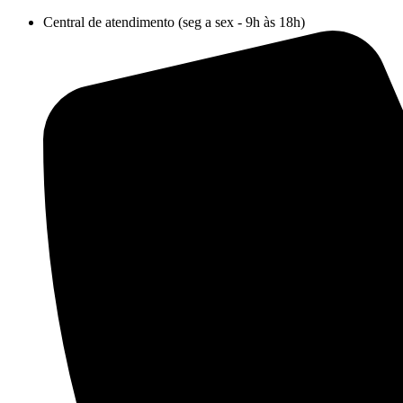
Ir
Central de atendimento (seg a sex - 9h às 18h)
para
o
conteúdo