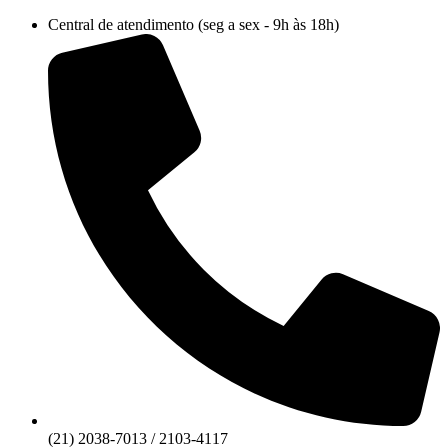
Ir
Central de atendimento (seg a sex - 9h às 18h)
para
o
conteúdo
(21) 2038-7013 / 2103-4117