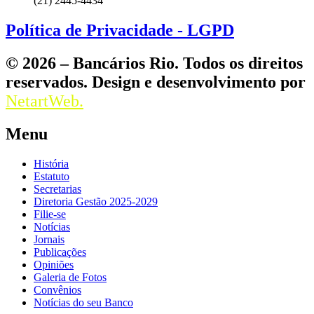
(21) 2445-4434
Política de Privacidade - LGPD
© 2026 – Bancários Rio. Todos os direitos
reservados. Design e desenvolvimento por
NetartWeb.
Menu
História
Estatuto
Secretarias
Diretoria Gestão 2025-2029
Filie-se
Notícias
Jornais
Publicações
Opiniões
Galeria de Fotos
Convênios
Notícias do seu Banco