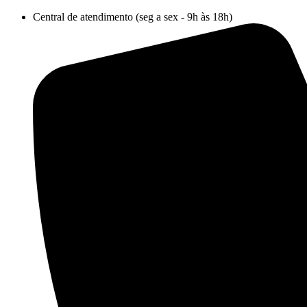
Ir
Central de atendimento (seg a sex - 9h às 18h)
para
o
conteúdo