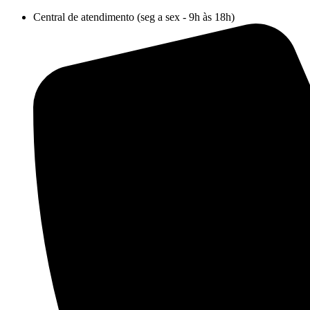
Ir
Central de atendimento (seg a sex - 9h às 18h)
para
o
conteúdo