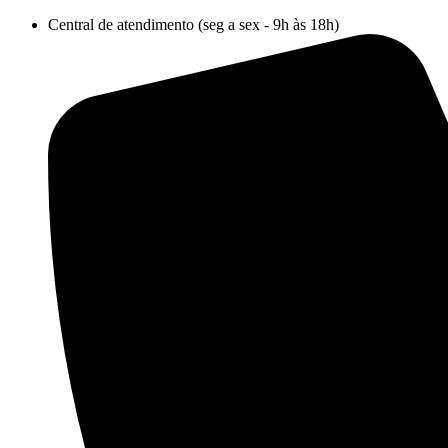
Ir
Central de atendimento (seg a sex - 9h às 18h)
para
o
conteúdo