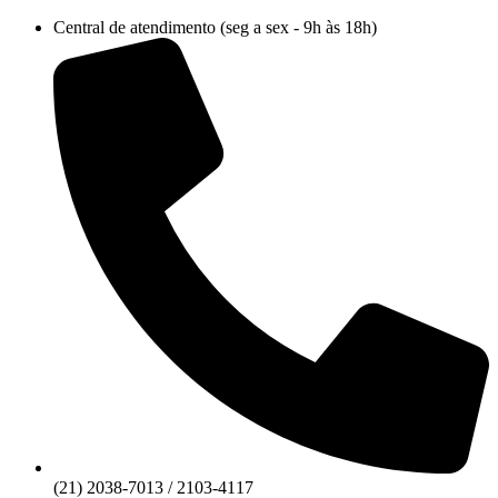
Ir
Central de atendimento (seg a sex - 9h às 18h)
para
o
conteúdo
(21) 2038-7013 / 2103-4117