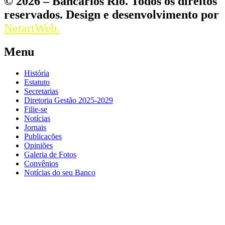
© 2026 – Bancários Rio. Todos os direitos
reservados. Design e desenvolvimento por
NetartWeb.
Menu
História
Estatuto
Secretarias
Diretoria Gestão 2025-2029
Filie-se
Notícias
Jornais
Publicações
Opiniões
Galeria de Fotos
Convênios
Notícias do seu Banco