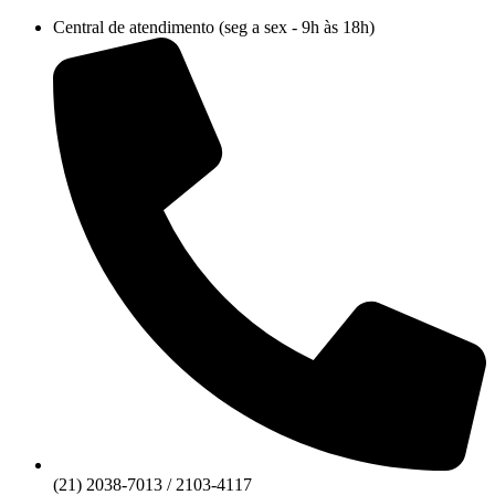
Ir
Central de atendimento (seg a sex - 9h às 18h)
para
o
conteúdo
(21) 2038-7013 / 2103-4117