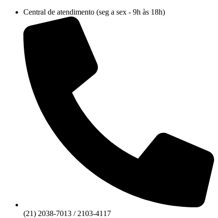
Ir
Central de atendimento (seg a sex - 9h às 18h)
para
o
conteúdo
(21) 2038-7013 / 2103-4117