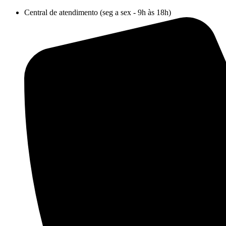
Ir
Central de atendimento (seg a sex - 9h às 18h)
para
o
conteúdo