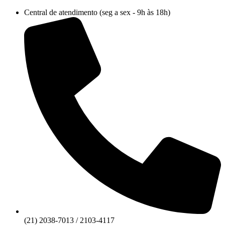
Ir
Central de atendimento (seg a sex - 9h às 18h)
para
o
conteúdo
(21) 2038-7013 / 2103-4117