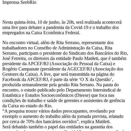
Imprensa SeebRio
Nesta quinta-feira, 10 de junho, às 20h, será realizada acontecerá
uma live para debater a pandemia da Covid-19 e o trabalho dos
empregados na Caixa Econômica Federal.
No encontro virtual, além de Rita Serrano, representante dos
trabalhadores no Conselho de Administração da Caixa, Rita
Serrano, participam o presidente do Sindicato dos Bancários do Rio,
José Ferreira, os diretores da entidade Paulo Matileti, que é também
presidente da APCEF/RJ (Associação do Pessoal da Caixa) e
Rogério Campanate (presidente da AGECEF/RJ (
Associação
dos
Gestores da Caixa). A live, que será transmitida na página do
Facebook da APCEF/RJ, é parte da série ‘O X da Questão’,
produzida semanalmente pela gestão Rita Serrano. Na pauta do
encontro, o estudo publicado pelo Departamento Intersindical de
Estatística e Estudos Socioeconômicos (Dieese) que foca nas
condições de trabalho e saúde de gerentes e assistentes de gerência
da Caixa no estado do Rio.
“A pesquisa trouxe vários dados preocupantes, revelando por
exemplo o aumento do trabalho além da jornada prevista, relatado
por cerca de 70% dos bancários ouvidos”, explica Matileti.
Será debatido também o papel das entidades na garantia dos