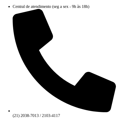
Ir
Central de atendimento (seg a sex - 9h às 18h)
para
o
conteúdo
(21) 2038-7013 / 2103-4117