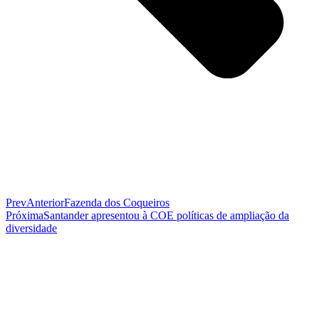
Prev
Anterior
Fazenda dos Coqueiros
Próxima
Santander apresentou à COE políticas de ampliação da
diversidade