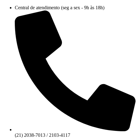
Ir
Central de atendimento (seg a sex - 9h às 18h)
para
o
conteúdo
(21) 2038-7013 / 2103-4117