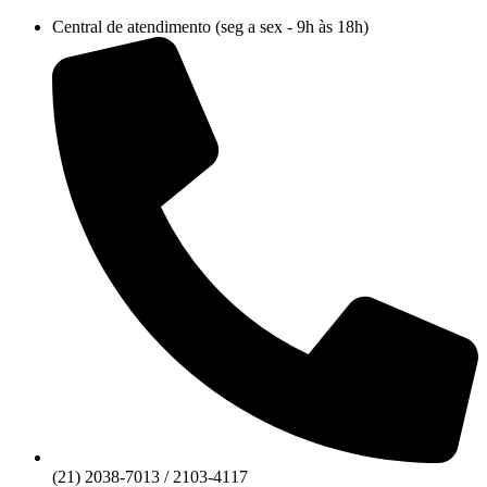
Ir
Central de atendimento (seg a sex - 9h às 18h)
para
o
conteúdo
(21) 2038-7013 / 2103-4117