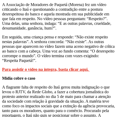
A Associação de Moradores de Paquetá (Morena) fez um vídeo
criticando o Itaú e questionando a contradição entre a postura
desrespeitosa do banco e aquela mostrada em sua publicidade em
que fala em respeito. No vídeo pessoas perguntam: “Respeito?”.
Uma delas, uma senhora, indaga: “E as outras palavras, crueldade,
desumanidade, ganância, hum?”.
Em seguida, uma criança pensa e responde: “Não existe respeito
nestas palavras”. A senhora concorda: “Não existe”. As outras
pessoas que aparecem no vídeo fazem uma aceno negativo de crítica
ao banco com a cabeça. Uma voz ao fundo comenta: “O desrespeito
corrompe o mundo”. O vídeo termina com vozes exigindo:
“Respeita Paquetá!”.
Para assistir o vídeo na íntegra, basta clicar aqui.
Mídia cobre o caso
A flagrante falta de respeito do Itaú gerou muita indignação o que
levou o RJTV, da Rede Globo, a fazer a cobertura jornalística do
protesto anterior realizado no dia 5 de maio para chamar a atenção
da sociedade com relação à gravidade da situação. A matéria teve
como foco os impactos sociais que a extinção da agência provocaria,
tanto para os moradores, quanto para o comércio. Procurado pela
reportagem, o Itaú não quis se posicionar sobre o assunto. A