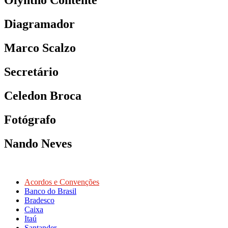
Olyntho Contente
Diagramador
Marco Scalzo
Secretário
Celedon Broca
Fotógrafo
Nando Neves
Acordos e Convenções
Banco do Brasil
Bradesco
Caixa
Itaú
Santander