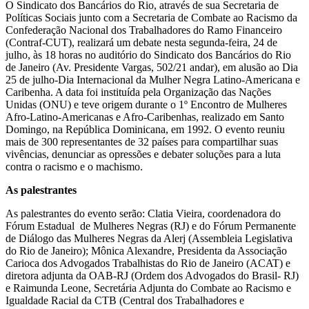
O Sindicato dos Bancários do Rio, através de sua Secretaria de
Políticas Sociais junto com a Secretaria de Combate ao Racismo da
Confederação Nacional dos Trabalhadores do Ramo Financeiro
(Contraf-CUT), realizará um debate nesta segunda-feira, 24 de
julho, às 18 horas no auditório do Sindicato dos Bancários do Rio
de Janeiro (Av. Presidente Vargas, 502/21 andar), em alusão ao Dia
25 de julho-Dia Internacional da Mulher Negra Latino-Americana e
Caribenha. A data foi instituída pela Organização das Nações
Unidas (ONU) e teve origem durante o 1º Encontro de Mulheres
Afro-Latino-Americanas e Afro-Caribenhas, realizado em Santo
Domingo, na República Dominicana, em 1992. O evento reuniu
mais de 300 representantes de 32 países para compartilhar suas
vivências, denunciar as opressões e debater soluções para a luta
contra o racismo e o machismo.
As palestrantes
As palestrantes do evento serão: Clatia Vieira, coordenadora do
Fórum Estadual de Mulheres Negras (RJ) e do Fórum Permanente
de Diálogo das Mulheres Negras da Alerj (Assembleia Legislativa
do Rio de Janeiro); Mônica Alexandre, Presidenta da Associação
Carioca dos Advogados Trabalhistas do Rio de Janeiro (ACAT) e
diretora adjunta da OAB-RJ (Ordem dos Advogados do Brasil- RJ)
e Raimunda Leone, Secretária Adjunta do Combate ao Racismo e
Igualdade Racial da CTB (Central dos Trabalhadores e