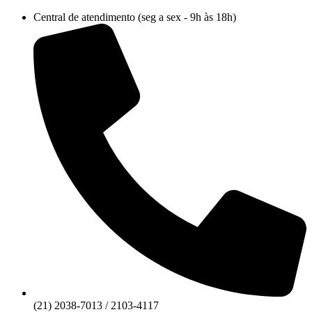
Ir
Central de atendimento (seg a sex - 9h às 18h)
para
o
conteúdo
(21) 2038-7013 / 2103-4117