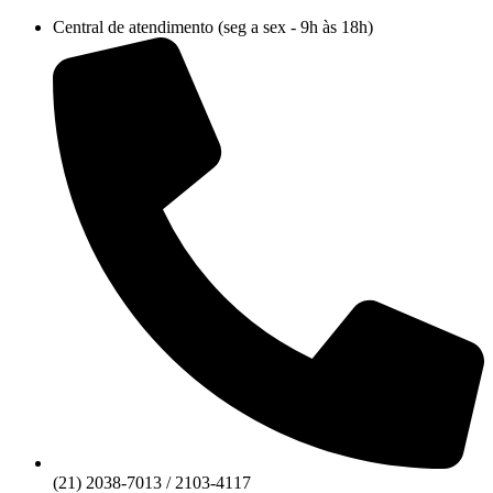
Ir
Central de atendimento (seg a sex - 9h às 18h)
para
o
conteúdo
(21) 2038-7013 / 2103-4117