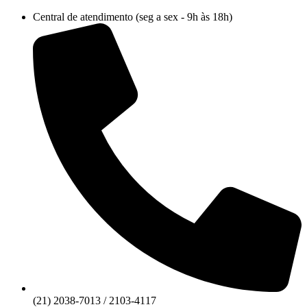
Ir
Central de atendimento (seg a sex - 9h às 18h)
para
o
conteúdo
(21) 2038-7013 / 2103-4117