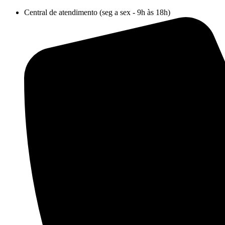
Ir
Central de atendimento (seg a sex - 9h às 18h)
para
o
conteúdo