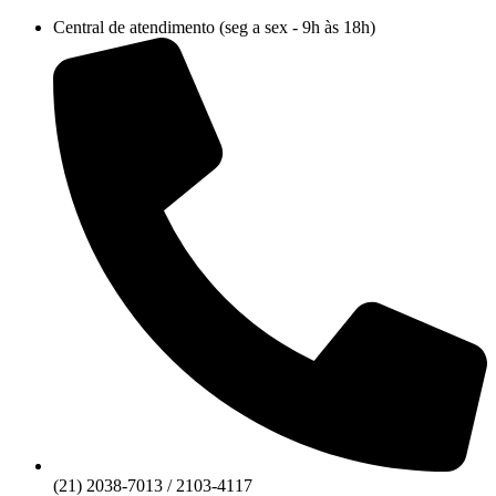
Ir
Central de atendimento (seg a sex - 9h às 18h)
para
o
conteúdo
(21) 2038-7013 / 2103-4117