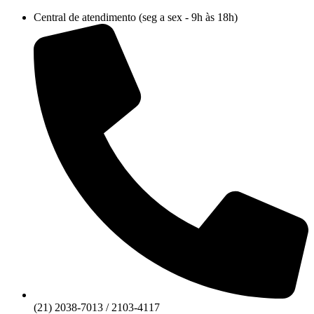
Ir
Central de atendimento (seg a sex - 9h às 18h)
para
o
conteúdo
(21) 2038-7013 / 2103-4117