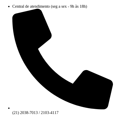
Ir
Central de atendimento (seg a sex - 9h às 18h)
para
o
conteúdo
(21) 2038-7013 / 2103-4117