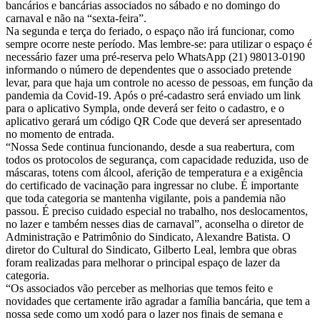
bancários e bancárias associados no sábado e no domingo do
carnaval e não na “sexta-feira”.
Na segunda e terça do feriado, o espaço não irá funcionar, como
sempre ocorre neste período. Mas lembre-se: para utilizar o espaço é
necessário fazer uma pré-reserva pelo WhatsApp (21) 98013-0190
informando o número de dependentes que o associado pretende
levar, para que haja um controle no acesso de pessoas, em função da
pandemia da Covid-19. Após o pré-cadastro será enviado um link
para o aplicativo Sympla, onde deverá ser feito o cadastro, e o
aplicativo gerará um código QR Code que deverá ser apresentado
no momento de entrada.
“Nossa Sede continua funcionando, desde a sua reabertura, com
todos os protocolos de segurança, com capacidade reduzida, uso de
máscaras, totens com álcool, aferição de temperatura e a exigência
do certificado de vacinação para ingressar no clube. É importante
que toda categoria se mantenha vigilante, pois a pandemia não
passou. É preciso cuidado especial no trabalho, nos deslocamentos,
no lazer e também nesses dias de carnaval”, aconselha o diretor de
Administração e Patrimônio do Sindicato, Alexandre Batista. O
diretor do Cultural do Sindicato, Gilberto Leal, lembra que obras
foram realizadas para melhorar o principal espaço de lazer da
categoria.
“Os associados vão perceber as melhorias que temos feito e
novidades que certamente irão agradar a família bancária, que tem a
nossa sede como um xodó para o lazer nos finais de semana e